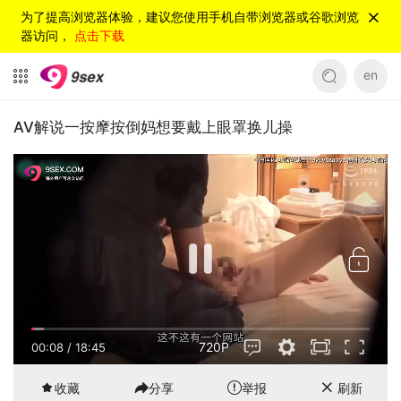
为了提高浏览器体验，建议您使用手机自带浏览器或谷歌浏览
器访问，
点击下载
en
AV解说一按摩按倒妈想要戴上眼罩换儿操
720P
00:08
/
18:45
收藏
分享
举报
刷新